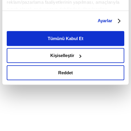
reklam/pazarlama faaliyetlerinin yapılması, amaçlarıyla
sınırlı olarak açık rızanız dahilinde kullanılacaktır.
Çerezlere ilişkin tercihlerinizi çerez paneli vasıtasıyla
Ayarlar
belirleyebilirsiniz. Çerezlere ilişkin detaylı bilgi için
Ayarlar butonuna tıklayabilir,
Çerez Bilgilendirme
Metnimizi ziyaret edebilirsiniz.
Tümünü Kabul Et
6698 sayılı Kişisel Verilerin Korunması Kanunu uyarınca
hazırlanmış olan İnternet Sitesi Aydınlatma Metnimizi
Kişiselleştir
okumak ve sitemizi ziyaretiniz kapsamında
gerçekleştirilen veri işleme faaliyetleri ile ilgili daha
detaylı bilgi almak için lütfen
tıklayınız.
Reddet