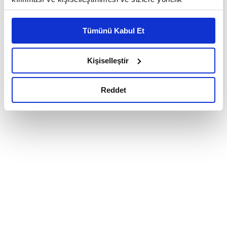
reklam/pazarlama faaliyetlerinin yapılması, amaçlarıyla
sınırlı olarak açık rızanız dahilinde kullanılacaktır.
Tümünü Kabul Et
Çerezlere ilişkin tercihlerinizi çerez paneli vasıtasıyla
belirleyebilirsiniz. Çerezlere ilişkin detaylı bilgi için
Ayarlar butonuna tıklayabilir,
Çerez Bilgilendirme
Kişiselleştir
Metnimizi ziyaret edebilirsiniz.
6698 sayılı Kişisel Verilerin Korunması Kanunu uyarınca
Reddet
hazırlanmış olan İnternet Sitesi Aydınlatma Metnimizi
okumak ve sitemizi ziyaretiniz kapsamında
gerçekleştirilen veri işleme faaliyetleri ile ilgili daha
detaylı bilgi almak için lütfen
tıklayınız.