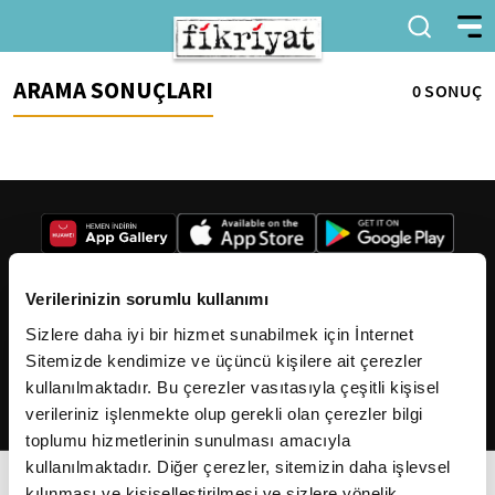
ARAMA SONUÇLARI
0 SONUÇ
Verilerinizin sorumlu kullanımı
Sizlere daha iyi bir hizmet sunabilmek için İnternet
2026
Fikriyat
. Tüm hakları saklıdır.
Sitemizde kendimize ve üçüncü kişilere ait çerezler
kullanılmaktadır. Bu çerezler vasıtasıyla çeşitli kişisel
verileriniz işlenmekte olup gerekli olan çerezler bilgi
toplumu hizmetlerinin sunulması amacıyla
kullanılmaktadır. Diğer çerezler, sitemizin daha işlevsel
kılınması ve kişiselleştirilmesi ve sizlere yönelik