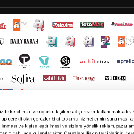
mizde kendimize ve üçüncü kişilere ait çerezler kullanılmaktadır. 
e olup gerekli olan çerezler bilgi toplumu hizmetlerinin sunulması 
kılınması ve kişiselleştirilmesi ve sizlere yönelik reklam/pazarla
zanız dahilinde kullanılacaktır. Çerezlere ilişkin tercihlerinizi çer