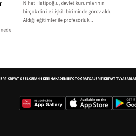
r
Nihat Hatipoğlu, devlet kurumlarının
birçok din ile ilişkili biriminde görev aldı.
Aldığı eğitimler ile profesörlük...
anede
LER
FİKRİYAT ÖZEL
KURAN-I KERİM
AKADEMİK
FOTOĞRAF
GALERİ
FİKRİYAT TV
YAZARLA