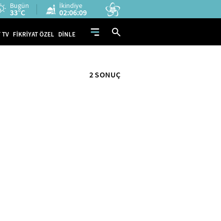
Bugün
İkindiye
33°C
02:06:08
 TV
FİKRİYAT ÖZEL
DİNLE
2 SONUÇ