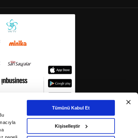
Tümünü Kabul Et
Bu
amacıyla
Kişiselleştir
ma
ez paneli