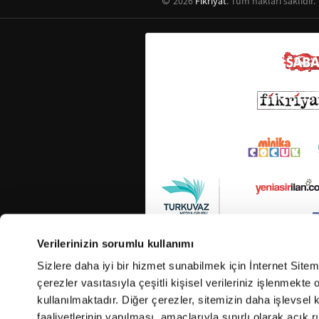
2026
Fikriyat
. Tüm hakları saklıdır.
Verilerinizin sorumlu kullanımı
Sizlere daha iyi bir hizmet sunabilmek için İnternet Site
çerezler vasıtasıyla çeşitli kişisel verileriniz işlenmekt
kullanılmaktadır. Diğer çerezler, sitemizin daha işlevsel 
faaliyetlerinin yapılması, amaçlarıyla sınırlı olarak açık rı