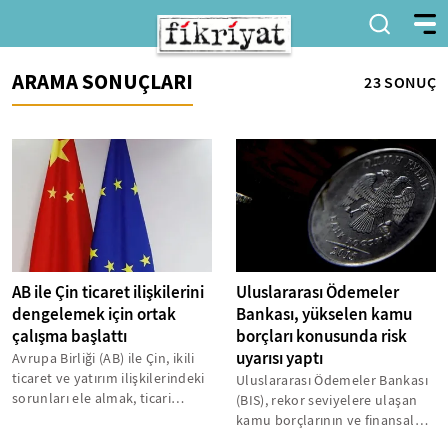
ARAMA SONUÇLARI
23 SONUÇ
AB ile Çin ticaret ilişkilerini
Uluslararası Ödemeler
dengelemek için ortak
Bankası, yükselen kamu
çalışma başlattı
borçları konusunda risk
uyarısı yaptı
Avrupa Birliği (AB) ile Çin, ikili
ticaret ve yatırım ilişkilerindeki
Uluslararası Ödemeler Bankası
sorunları ele almak, ticari
(BIS), rekor seviyelere ulaşan
dengesizlikleri azaltmak...
kamu borçlarının ve finansal
piyasalardaki yapısal