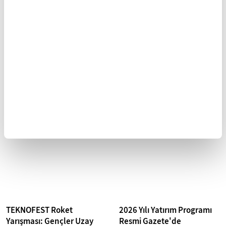
madalya...
üçüncü...
Türkiye 24 yıl sonra Dünya
Erciyes'e Rekor: 3 Milyon
Kupası'nda
Ziyaretçi Hedefine Ulaşıldı
A Milli Futbol Takımı, Kosova'yı
Kayseri'nin göz bebeği Erciyes
deplasmanda 1-0 yenerek
Kayak Merkezi, bu sezon tarihi
2002'den sonra bir kez daha
bir başarıya imza attı.
Dünya Kupası'na katılma hakkı
Türkiye'nin en popüler kış
kazandı...
turizm...
TEKNOFEST Roket
2026 Yılı Yatırım Programı
Yarışması: Gençler Uzay
Resmi Gazete'de