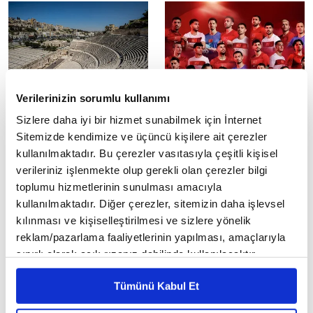
değişikliklerin...
Verilerinizin sorumlu kullanımı
Amman'da Dünya Kupası
A Milli Futbol Takımı Dünya
Sizlere daha iyi bir hizmet sunabilmek için İnternet
Coşkusu Facia ile Bitti: 1
Kupası için ABD'de
Sitemizde kendimize ve üçüncü kişilere ait çerezler
Ölü, 8 Yaralı
2026 FIFA Dünya Kupası'nda
mücadele edecek A Milli Futbol
kullanılmaktadır. Bu çerezler vasıtasıyla çeşitli kişisel
2026 FIFA Dünya Kupası'ndaki
Takımı, ABD'ye geldi.
Ürdün-Cezayir maçını tarihi
verileriniz işlenmekte olup gerekli olan çerezler bilgi
Roma Tiyatrosu'nda dev
toplumu hizmetlerinin sunulması amacıyla
ekrandan izleyen kalabalığın
kullanılmaktadır. Diğer çerezler, sitemizin daha işlevsel
arasında...
kılınması ve kişiselleştirilmesi ve sizlere yönelik
reklam/pazarlama faaliyetlerinin yapılması, amaçlarıyla
sınırlı olarak açık rızanız dahilinde kullanılacaktır.
Çerezlere ilişkin tercihlerinizi çerez paneli vasıtasıyla
Tümünü Kabul Et
belirleyebilirsiniz. Çerezlere ilişkin detaylı bilgi için
Ayarlar butonuna tıklayabilir,
Çerez Bilgilendirme
TÜBİTAK'tan SAHA 2026'da
A Milli Futbol Takımı'nın