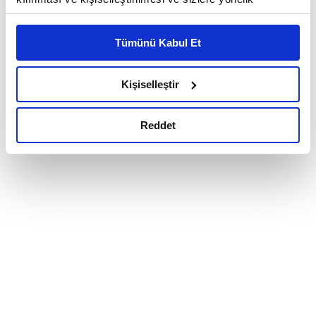
reklam/pazarlama faaliyetlerinin yapılması, amaçlarıyla
sınırlı olarak açık rızanız dahilinde kullanılacaktır.
Tümünü Kabul Et
Çerezlere ilişkin tercihlerinizi çerez paneli vasıtasıyla
belirleyebilirsiniz. Çerezlere ilişkin detaylı bilgi için
Ayarlar butonuna tıklayabilir,
Çerez Bilgilendirme
Kişiselleştir
Metnimizi ziyaret edebilirsiniz.
6698 sayılı Kişisel Verilerin Korunması Kanunu uyarınca
Reddet
hazırlanmış olan İnternet Sitesi Aydınlatma Metnimizi
okumak ve sitemizi ziyaretiniz kapsamında
gerçekleştirilen veri işleme faaliyetleri ile ilgili daha
detaylı bilgi almak için lütfen
tıklayınız.