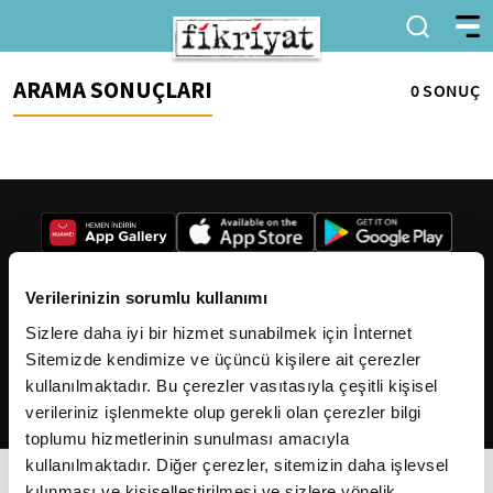
ARAMA SONUÇLARI
0 SONUÇ
Verilerinizin sorumlu kullanımı
Sizlere daha iyi bir hizmet sunabilmek için İnternet
2026
Fikriyat
. Tüm hakları saklıdır.
Sitemizde kendimize ve üçüncü kişilere ait çerezler
kullanılmaktadır. Bu çerezler vasıtasıyla çeşitli kişisel
verileriniz işlenmekte olup gerekli olan çerezler bilgi
toplumu hizmetlerinin sunulması amacıyla
kullanılmaktadır. Diğer çerezler, sitemizin daha işlevsel
kılınması ve kişiselleştirilmesi ve sizlere yönelik