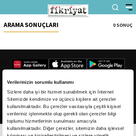
ARAMA SONUÇLARI
0 SONUÇ
Verilerinizin sorumlu kullanımı
Sizlere daha iyi bir hizmet sunabilmek için İnternet
2026
Fikriyat
. Tüm hakları saklıdır.
Sitemizde kendimize ve üçüncü kişilere ait çerezler
kullanılmaktadır. Bu çerezler vasıtasıyla çeşitli kişisel
verileriniz işlenmekte olup gerekli olan çerezler bilgi
toplumu hizmetlerinin sunulması amacıyla
kullanılmaktadır. Diğer çerezler, sitemizin daha işlevsel
kılınması ve kişiselleştirilmesi ve sizlere yönelik