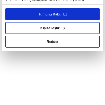
reklam/pazarlama faaliyetlerinin yapılması, amaçlarıyla
sınırlı olarak açık rızanız dahilinde kullanılacaktır.
Tümünü Kabul Et
Çerezlere ilişkin tercihlerinizi çerez paneli vasıtasıyla
belirleyebilirsiniz. Çerezlere ilişkin detaylı bilgi için
Ayarlar butonuna tıklayabilir,
Çerez Bilgilendirme
Kişiselleştir
Metnimizi ziyaret edebilirsiniz.
6698 sayılı Kişisel Verilerin Korunması Kanunu uyarınca
Reddet
hazırlanmış olan İnternet Sitesi Aydınlatma Metnimizi
okumak ve sitemizi ziyaretiniz kapsamında
gerçekleştirilen veri işleme faaliyetleri ile ilgili daha
detaylı bilgi almak için lütfen
tıklayınız.