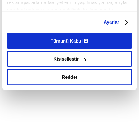
reklam/pazarlama faaliyetlerinin yapılması, amaçlarıyla
sınırlı olarak açık rızanız dahilinde kullanılacaktır.
Çerezlere ilişkin tercihlerinizi çerez paneli vasıtasıyla
Ayarlar
belirleyebilirsiniz. Çerezlere ilişkin detaylı bilgi için
Ayarlar butonuna tıklayabilir,
Çerez Bilgilendirme
Metnimizi ziyaret edebilirsiniz.
Tümünü Kabul Et
6698 sayılı Kişisel Verilerin Korunması Kanunu uyarınca
hazırlanmış olan İnternet Sitesi Aydınlatma Metnimizi
Kişiselleştir
okumak ve sitemizi ziyaretiniz kapsamında
gerçekleştirilen veri işleme faaliyetleri ile ilgili daha
detaylı bilgi almak için lütfen
tıklayınız.
Reddet