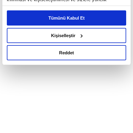
reklam/pazarlama faaliyetlerinin yapılması, amaçlarıyla
sınırlı olarak açık rızanız dahilinde kullanılacaktır.
Tümünü Kabul Et
Çerezlere ilişkin tercihlerinizi çerez paneli vasıtasıyla
belirleyebilirsiniz. Çerezlere ilişkin detaylı bilgi için
Ayarlar butonuna tıklayabilir,
Çerez Bilgilendirme
Kişiselleştir
Metnimizi ziyaret edebilirsiniz.
6698 sayılı Kişisel Verilerin Korunması Kanunu uyarınca
Reddet
hazırlanmış olan İnternet Sitesi Aydınlatma Metnimizi
okumak ve sitemizi ziyaretiniz kapsamında
gerçekleştirilen veri işleme faaliyetleri ile ilgili daha
detaylı bilgi almak için lütfen
tıklayınız.