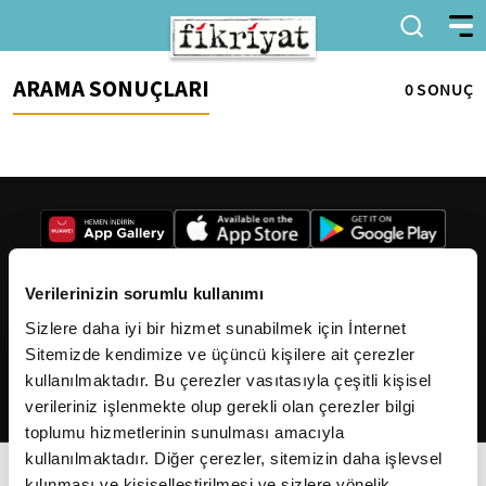
ARAMA SONUÇLARI
0 SONUÇ
Verilerinizin sorumlu kullanımı
Sizlere daha iyi bir hizmet sunabilmek için İnternet
2026
Fikriyat
. Tüm hakları saklıdır.
Sitemizde kendimize ve üçüncü kişilere ait çerezler
kullanılmaktadır. Bu çerezler vasıtasıyla çeşitli kişisel
verileriniz işlenmekte olup gerekli olan çerezler bilgi
toplumu hizmetlerinin sunulması amacıyla
kullanılmaktadır. Diğer çerezler, sitemizin daha işlevsel
kılınması ve kişiselleştirilmesi ve sizlere yönelik