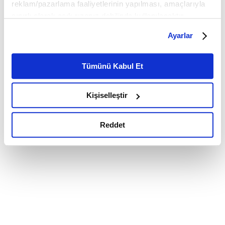
reklam/pazarlama faaliyetlerinin yapılması, amaçlarıyla
sınırlı olarak açık rızanız dahilinde kullanılacaktır.
Çerezlere ilişkin tercihlerinizi çerez paneli vasıtasıyla
Ayarlar
belirleyebilirsiniz. Çerezlere ilişkin detaylı bilgi için
Ayarlar butonuna tıklayabilir,
Çerez Bilgilendirme
Metnimizi ziyaret edebilirsiniz.
Tümünü Kabul Et
6698 sayılı Kişisel Verilerin Korunması Kanunu uyarınca
hazırlanmış olan İnternet Sitesi Aydınlatma Metnimizi
Kişiselleştir
okumak ve sitemizi ziyaretiniz kapsamında
gerçekleştirilen veri işleme faaliyetleri ile ilgili daha
detaylı bilgi almak için lütfen
tıklayınız.
Reddet