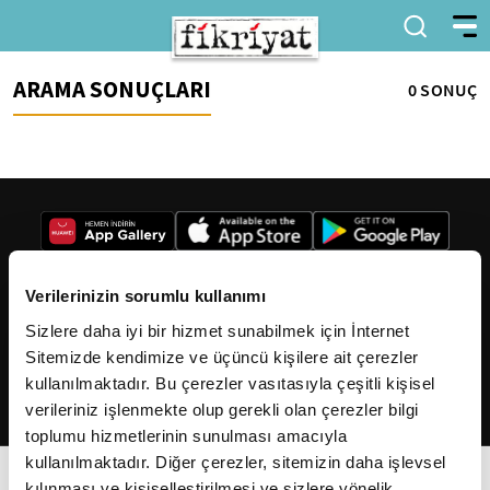
ARAMA SONUÇLARI
0 SONUÇ
Verilerinizin sorumlu kullanımı
Sizlere daha iyi bir hizmet sunabilmek için İnternet
2026
Fikriyat
. Tüm hakları saklıdır.
Sitemizde kendimize ve üçüncü kişilere ait çerezler
kullanılmaktadır. Bu çerezler vasıtasıyla çeşitli kişisel
verileriniz işlenmekte olup gerekli olan çerezler bilgi
toplumu hizmetlerinin sunulması amacıyla
kullanılmaktadır. Diğer çerezler, sitemizin daha işlevsel
kılınması ve kişiselleştirilmesi ve sizlere yönelik