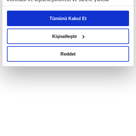
reklam/pazarlama faaliyetlerinin yapılması, amaçlarıyla
sınırlı olarak açık rızanız dahilinde kullanılacaktır.
Tümünü Kabul Et
Çerezlere ilişkin tercihlerinizi çerez paneli vasıtasıyla
belirleyebilirsiniz. Çerezlere ilişkin detaylı bilgi için
Ayarlar butonuna tıklayabilir,
Çerez Bilgilendirme
Kişiselleştir
Metnimizi ziyaret edebilirsiniz.
6698 sayılı Kişisel Verilerin Korunması Kanunu uyarınca
Reddet
hazırlanmış olan İnternet Sitesi Aydınlatma Metnimizi
okumak ve sitemizi ziyaretiniz kapsamında
gerçekleştirilen veri işleme faaliyetleri ile ilgili daha
detaylı bilgi almak için lütfen
tıklayınız.