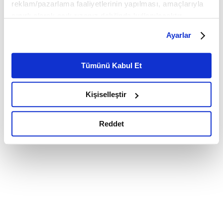
reklam/pazarlama faaliyetlerinin yapılması, amaçlarıyla
sınırlı olarak açık rızanız dahilinde kullanılacaktır.
Çerezlere ilişkin tercihlerinizi çerez paneli vasıtasıyla
Ayarlar
belirleyebilirsiniz. Çerezlere ilişkin detaylı bilgi için
Ayarlar butonuna tıklayabilir,
Çerez Bilgilendirme
Metnimizi ziyaret edebilirsiniz.
Tümünü Kabul Et
6698 sayılı Kişisel Verilerin Korunması Kanunu uyarınca
hazırlanmış olan İnternet Sitesi Aydınlatma Metnimizi
Kişiselleştir
okumak ve sitemizi ziyaretiniz kapsamında
gerçekleştirilen veri işleme faaliyetleri ile ilgili daha
detaylı bilgi almak için lütfen
tıklayınız.
Reddet