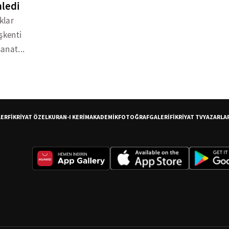
nledi
klar
şkenti
anat...
LER
FİKRİYAT ÖZEL
KURAN-I KERİM
AKADEMİK
FOTOĞRAF
GALERİ
FİKRİYAT TV
YAZARLA