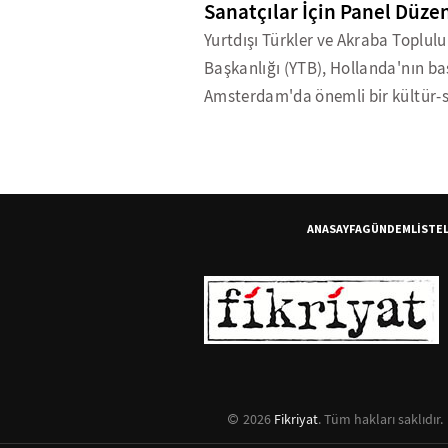
Sanatçılar İçin Panel Düze
Yurtdışı Türkler ve Akraba Toplulu
Başkanlığı (YTB), Hollanda'nın ba
Amsterdam'da önemli bir kültür-s
ANASAYFA
GÜNDEM
LİSTE
2026
Fikriyat
. Tüm hakları saklıdır.