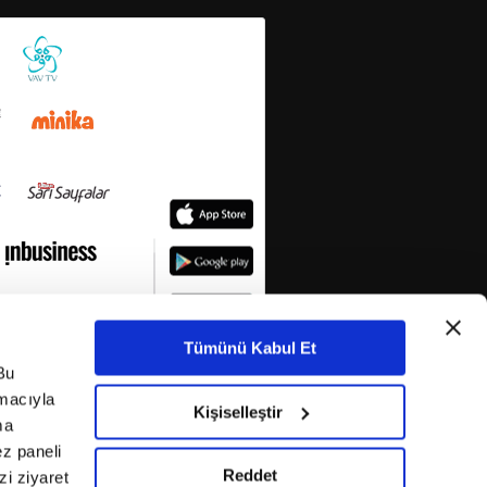
Tümünü Kabul Et
Bu
amacıyla
Kişiselleştir
ma
ez paneli
Reddet
i ziyaret