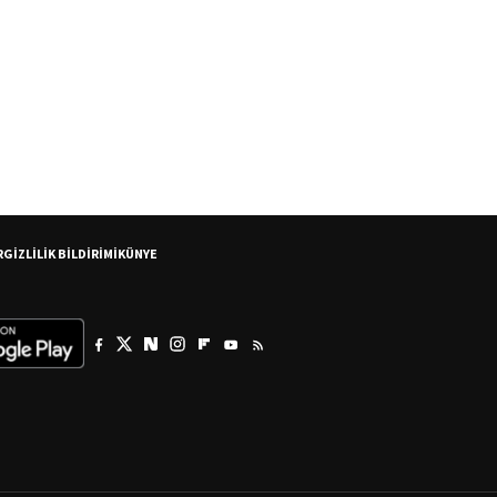
R
GİZLİLİK BİLDİRİMİ
KÜNYE