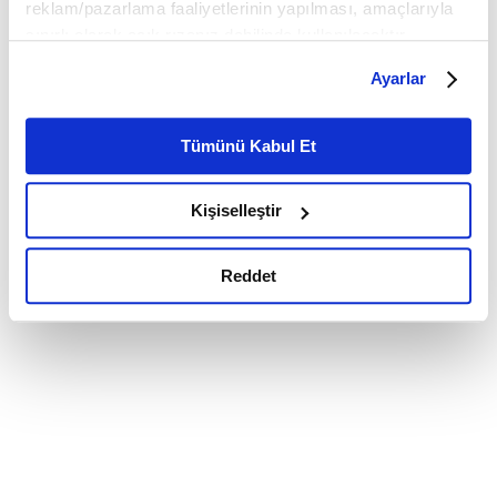
reklam/pazarlama faaliyetlerinin yapılması, amaçlarıyla
sınırlı olarak açık rızanız dahilinde kullanılacaktır.
Çerezlere ilişkin tercihlerinizi çerez paneli vasıtasıyla
Ayarlar
belirleyebilirsiniz. Çerezlere ilişkin detaylı bilgi için
Ayarlar butonuna tıklayabilir,
Çerez Bilgilendirme
Metnimizi ziyaret edebilirsiniz.
Tümünü Kabul Et
6698 sayılı Kişisel Verilerin Korunması Kanunu uyarınca
hazırlanmış olan İnternet Sitesi Aydınlatma Metnimizi
Kişiselleştir
okumak ve sitemizi ziyaretiniz kapsamında
gerçekleştirilen veri işleme faaliyetleri ile ilgili daha
detaylı bilgi almak için lütfen
tıklayınız.
Reddet