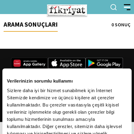
ARAMA SONUÇLARI
0 SONUÇ
Verilerinizin sorumlu kullanımı
Sizlere daha iyi bir hizmet sunabilmek için İnternet
2026
Fikriyat
. Tüm hakları saklıdır.
Sitemizde kendimize ve üçüncü kişilere ait çerezler
kullanılmaktadır. Bu çerezler vasıtasıyla çeşitli kişisel
verileriniz işlenmekte olup gerekli olan çerezler bilgi
toplumu hizmetlerinin sunulması amacıyla
kullanılmaktadır. Diğer çerezler, sitemizin daha işlevsel
kılınması ve kişiselleştirilmesi ve sizlere yönelik