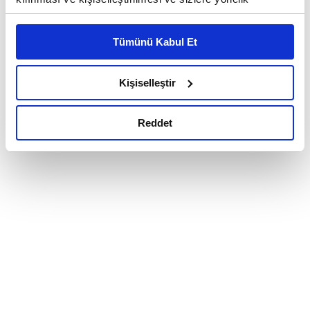
reklam/pazarlama faaliyetlerinin yapılması, amaçlarıyla
sınırlı olarak açık rızanız dahilinde kullanılacaktır.
Tümünü Kabul Et
Çerezlere ilişkin tercihlerinizi çerez paneli vasıtasıyla
belirleyebilirsiniz. Çerezlere ilişkin detaylı bilgi için
Ayarlar butonuna tıklayabilir,
Çerez Bilgilendirme
Kişiselleştir
Metnimizi ziyaret edebilirsiniz.
6698 sayılı Kişisel Verilerin Korunması Kanunu uyarınca
Reddet
hazırlanmış olan İnternet Sitesi Aydınlatma Metnimizi
okumak ve sitemizi ziyaretiniz kapsamında
gerçekleştirilen veri işleme faaliyetleri ile ilgili daha
detaylı bilgi almak için lütfen
tıklayınız.