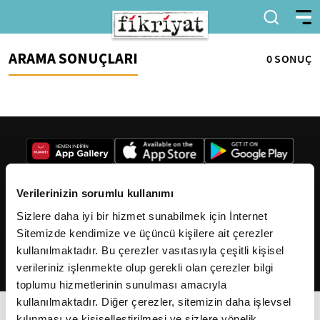
ARAMA SONUÇLARI
0 SONUÇ
Verilerinizin sorumlu kullanımı
Sizlere daha iyi bir hizmet sunabilmek için İnternet
2026
Fikriyat
. Tüm hakları saklıdır.
Sitemizde kendimize ve üçüncü kişilere ait çerezler
kullanılmaktadır. Bu çerezler vasıtasıyla çeşitli kişisel
verileriniz işlenmekte olup gerekli olan çerezler bilgi
toplumu hizmetlerinin sunulması amacıyla
kullanılmaktadır. Diğer çerezler, sitemizin daha işlevsel
kılınması ve kişiselleştirilmesi ve sizlere yönelik