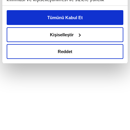
reklam/pazarlama faaliyetlerinin yapılması, amaçlarıyla
sınırlı olarak açık rızanız dahilinde kullanılacaktır.
Tümünü Kabul Et
Çerezlere ilişkin tercihlerinizi çerez paneli vasıtasıyla
belirleyebilirsiniz. Çerezlere ilişkin detaylı bilgi için
Ayarlar butonuna tıklayabilir,
Çerez Bilgilendirme
Kişiselleştir
Metnimizi ziyaret edebilirsiniz.
6698 sayılı Kişisel Verilerin Korunması Kanunu uyarınca
Reddet
hazırlanmış olan İnternet Sitesi Aydınlatma Metnimizi
okumak ve sitemizi ziyaretiniz kapsamında
gerçekleştirilen veri işleme faaliyetleri ile ilgili daha
detaylı bilgi almak için lütfen
tıklayınız.