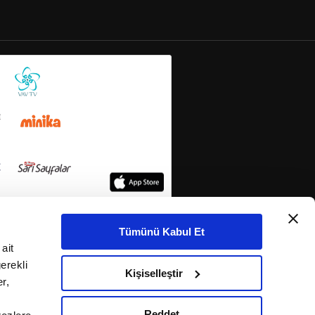
Tümünü Kabul Et
ait
erekli
Kişiselleştir
r,
Reddet