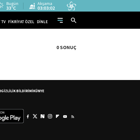
Bugün
Akşama
33°C
03:03:02
 TV
FİKRİYAT ÖZEL
DİNLE
0 SONUÇ
R
GİZLİLİK BİLDİRİMİ
KÜNYE