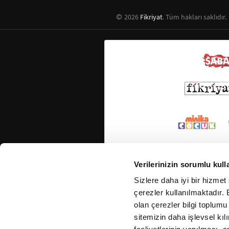
2026
Fikriyat
. Tüm hakları saklıdır.
Verilerinizin sorumlu kull
Sizlere daha iyi bir hizmet
çerezler kullanılmaktadır. B
olan çerezler bilgi toplumu
sitemizin daha işlevsel kıl