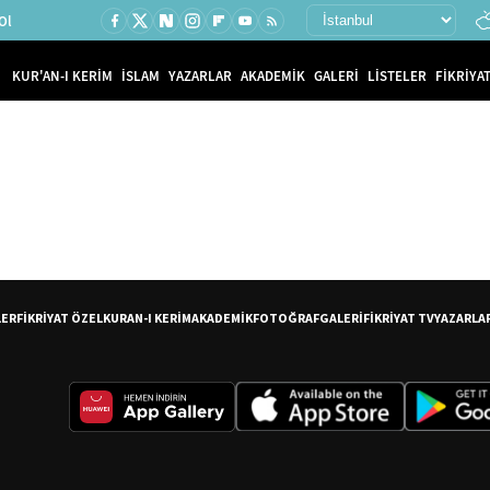
Ol
KUR'AN-I KERİM
İSLAM
YAZARLAR
AKADEMİK
GALERİ
LİSTELER
FİKRİYAT
LER
FİKRİYAT ÖZEL
KURAN-I KERİM
AKADEMİK
FOTOĞRAF
GALERİ
FİKRİYAT TV
YAZARLA