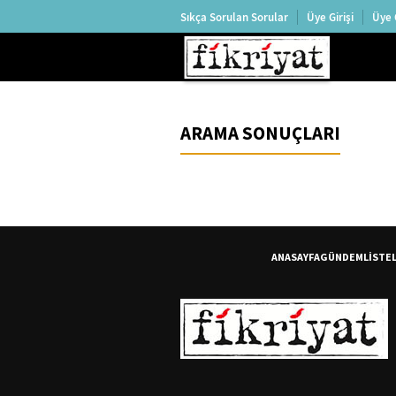
Sıkça Sorulan Sorular
Üye Girişi
Üye 
ARAMA SONUÇLARI
ANASAYFA
GÜNDEM
LİSTE