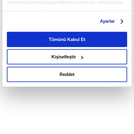
reklam/pazarlama faaliyetlerinin yapılması, amaçlarıyla
sınırlı olarak açık rızanız dahilinde kullanılacaktır.
Çerezlere ilişkin tercihlerinizi çerez paneli vasıtasıyla
Ayarlar
belirleyebilirsiniz. Çerezlere ilişkin detaylı bilgi için
Ayarlar butonuna tıklayabilir,
Çerez Bilgilendirme
Metnimizi ziyaret edebilirsiniz.
Tümünü Kabul Et
6698 sayılı Kişisel Verilerin Korunması Kanunu uyarınca
hazırlanmış olan İnternet Sitesi Aydınlatma Metnimizi
Kişiselleştir
okumak ve sitemizi ziyaretiniz kapsamında
gerçekleştirilen veri işleme faaliyetleri ile ilgili daha
detaylı bilgi almak için lütfen
tıklayınız.
Reddet