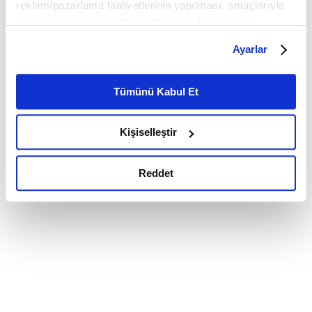
reklam/pazarlama faaliyetlerinin yapılması, amaçlarıyla
sınırlı olarak açık rızanız dahilinde kullanılacaktır.
Çerezlere ilişkin tercihlerinizi çerez paneli vasıtasıyla
Ayarlar
belirleyebilirsiniz. Çerezlere ilişkin detaylı bilgi için
Ayarlar butonuna tıklayabilir,
Çerez Bilgilendirme
Metnimizi ziyaret edebilirsiniz.
Tümünü Kabul Et
6698 sayılı Kişisel Verilerin Korunması Kanunu uyarınca
hazırlanmış olan İnternet Sitesi Aydınlatma Metnimizi
Kişiselleştir
okumak ve sitemizi ziyaretiniz kapsamında
gerçekleştirilen veri işleme faaliyetleri ile ilgili daha
detaylı bilgi almak için lütfen
tıklayınız.
Reddet