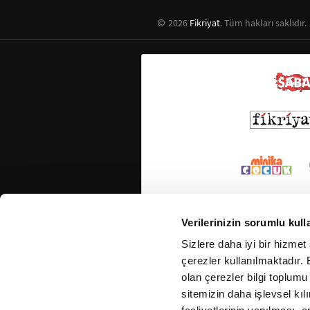
2026
Fikriyat
. Tüm hakları saklıdır.
Verilerinizin sorumlu kull
Sizlere daha iyi bir hizmet
çerezler kullanılmaktadır. B
olan çerezler bilgi toplumu
sitemizin daha işlevsel kıl