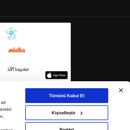
Tümünü Kabul Et
ait
erekli
Kişiselleştir
r,
Reddet