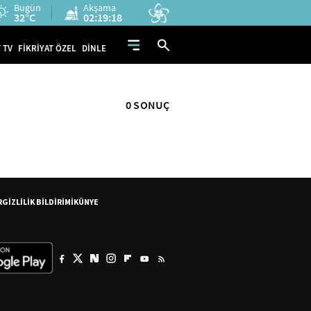
Bugün
Akşama
32°C
02:19:18
 TV
FİKRİYAT ÖZEL
DİNLE
0 SONUÇ
R
GİZLİLİK BİLDİRİMİ
KÜNYE