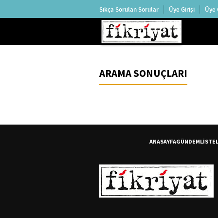
Sıkça Sorulan Sorular
Üye Girişi
Üye 
ARAMA SONUÇLARI
ANASAYFA
GÜNDEM
LİSTE