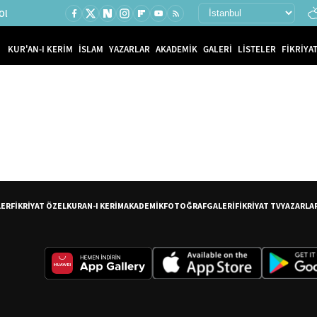
Ol
KUR'AN-I KERİM
İSLAM
YAZARLAR
AKADEMİK
GALERİ
LİSTELER
FİKRİYAT
LER
FİKRİYAT ÖZEL
KURAN-I KERİM
AKADEMİK
FOTOĞRAF
GALERİ
FİKRİYAT TV
YAZARLA