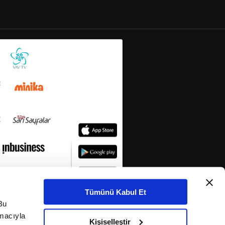
Tümünü Kabul Et
Bu
amacıyla
Kişiselleştir