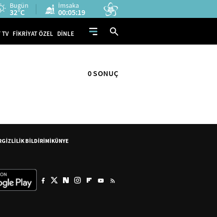
Bugün
İmsaka
32°C
00:05:18
 TV
FİKRİYAT ÖZEL
DİNLE
0 SONUÇ
R
GİZLİLİK BİLDİRİMİ
KÜNYE