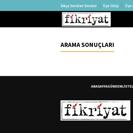
Sıkça Sorulan Sorular
Üye Girişi
Üye 
ARAMA SONUÇLARI
ANASAYFA
GÜNDEM
LİSTE