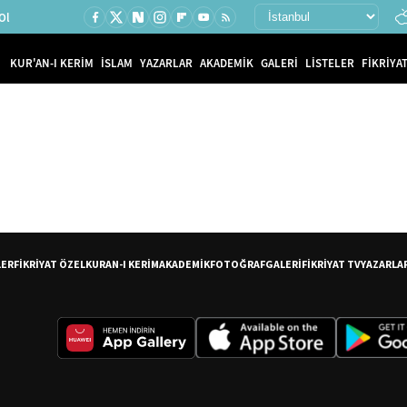
Ol
KUR'AN-I KERİM
İSLAM
YAZARLAR
AKADEMİK
GALERİ
LİSTELER
FİKRİYAT
LER
FİKRİYAT ÖZEL
KURAN-I KERİM
AKADEMİK
FOTOĞRAF
GALERİ
FİKRİYAT TV
YAZARLA