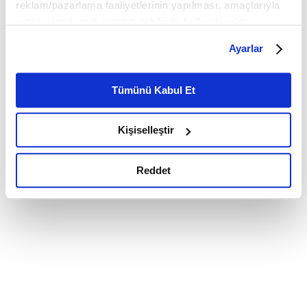
reklam/pazarlama faaliyetlerinin yapılması, amaçlarıyla
sınırlı olarak açık rızanız dahilinde kullanılacaktır.
Çerezlere ilişkin tercihlerinizi çerez paneli vasıtasıyla
Ayarlar
belirleyebilirsiniz. Çerezlere ilişkin detaylı bilgi için
Ayarlar butonuna tıklayabilir,
Çerez Bilgilendirme
Metnimizi ziyaret edebilirsiniz.
Tümünü Kabul Et
6698 sayılı Kişisel Verilerin Korunması Kanunu uyarınca
hazırlanmış olan İnternet Sitesi Aydınlatma Metnimizi
Kişiselleştir
okumak ve sitemizi ziyaretiniz kapsamında
gerçekleştirilen veri işleme faaliyetleri ile ilgili daha
detaylı bilgi almak için lütfen
tıklayınız.
Reddet