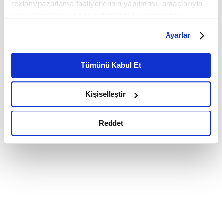
reklam/pazarlama faaliyetlerinin yapılması, amaçlarıyla
sınırlı olarak açık rızanız dahilinde kullanılacaktır.
Çerezlere ilişkin tercihlerinizi çerez paneli vasıtasıyla
Ayarlar
belirleyebilirsiniz. Çerezlere ilişkin detaylı bilgi için
Ayarlar butonuna tıklayabilir,
Çerez Bilgilendirme
Metnimizi ziyaret edebilirsiniz.
Tümünü Kabul Et
6698 sayılı Kişisel Verilerin Korunması Kanunu uyarınca
hazırlanmış olan İnternet Sitesi Aydınlatma Metnimizi
Kişiselleştir
okumak ve sitemizi ziyaretiniz kapsamında
gerçekleştirilen veri işleme faaliyetleri ile ilgili daha
detaylı bilgi almak için lütfen
tıklayınız.
Reddet