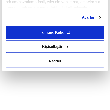
reklam/pazarlama faaliyetlerinin yapılması, amaçlarıyla
sınırlı olarak açık rızanız dahilinde kullanılacaktır.
Çerezlere ilişkin tercihlerinizi çerez paneli vasıtasıyla
Ayarlar
belirleyebilirsiniz. Çerezlere ilişkin detaylı bilgi için
Ayarlar butonuna tıklayabilir,
Çerez Bilgilendirme
Metnimizi ziyaret edebilirsiniz.
Tümünü Kabul Et
6698 sayılı Kişisel Verilerin Korunması Kanunu uyarınca
hazırlanmış olan İnternet Sitesi Aydınlatma Metnimizi
Kişiselleştir
okumak ve sitemizi ziyaretiniz kapsamında
gerçekleştirilen veri işleme faaliyetleri ile ilgili daha
detaylı bilgi almak için lütfen
tıklayınız.
Reddet