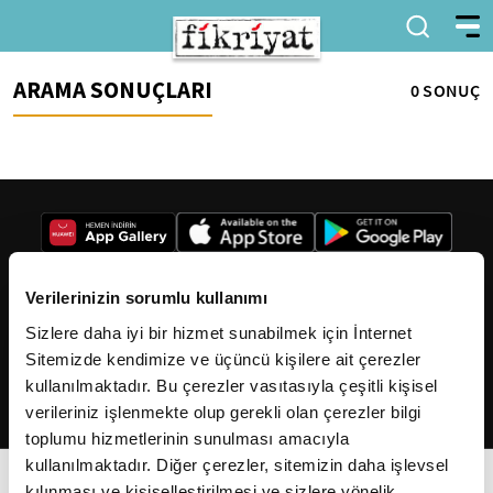
ARAMA SONUÇLARI
0 SONUÇ
Verilerinizin sorumlu kullanımı
Sizlere daha iyi bir hizmet sunabilmek için İnternet
2026
Fikriyat
. Tüm hakları saklıdır.
Sitemizde kendimize ve üçüncü kişilere ait çerezler
kullanılmaktadır. Bu çerezler vasıtasıyla çeşitli kişisel
verileriniz işlenmekte olup gerekli olan çerezler bilgi
toplumu hizmetlerinin sunulması amacıyla
kullanılmaktadır. Diğer çerezler, sitemizin daha işlevsel
kılınması ve kişiselleştirilmesi ve sizlere yönelik