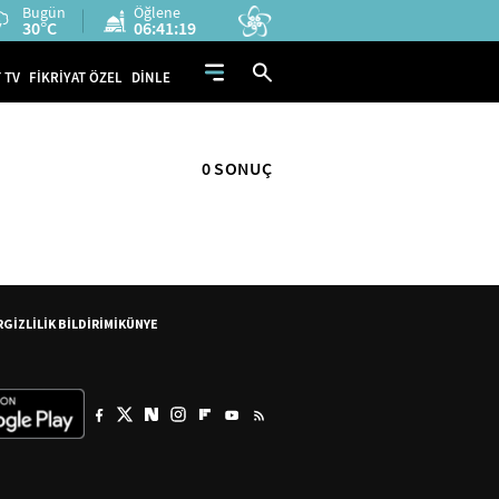
Bugün
Öğlene
30°C
06:41:19
 TV
FİKRİYAT ÖZEL
DİNLE
0 SONUÇ
R
GİZLİLİK BİLDİRİMİ
KÜNYE