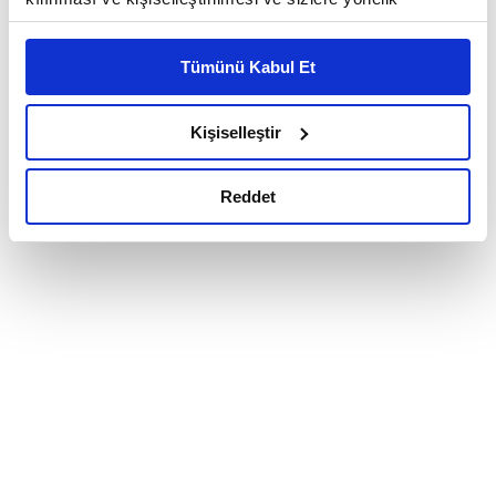
reklam/pazarlama faaliyetlerinin yapılması, amaçlarıyla
sınırlı olarak açık rızanız dahilinde kullanılacaktır.
Tümünü Kabul Et
Çerezlere ilişkin tercihlerinizi çerez paneli vasıtasıyla
belirleyebilirsiniz. Çerezlere ilişkin detaylı bilgi için
Ayarlar butonuna tıklayabilir,
Çerez Bilgilendirme
Kişiselleştir
Metnimizi ziyaret edebilirsiniz.
6698 sayılı Kişisel Verilerin Korunması Kanunu uyarınca
Reddet
hazırlanmış olan İnternet Sitesi Aydınlatma Metnimizi
okumak ve sitemizi ziyaretiniz kapsamında
gerçekleştirilen veri işleme faaliyetleri ile ilgili daha
detaylı bilgi almak için lütfen
tıklayınız.