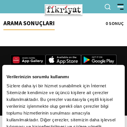
ARAMA SONUÇLARI
0 SONUÇ
Verilerinizin sorumlu kullanımı
Sizlere daha iyi bir hizmet sunabilmek için İnternet
2026
Fikriyat
. Tüm hakları saklıdır.
Sitemizde kendimize ve üçüncü kişilere ait çerezler
kullanılmaktadır. Bu çerezler vasıtasıyla çeşitli kişisel
verileriniz işlenmekte olup gerekli olan çerezler bilgi
toplumu hizmetlerinin sunulması amacıyla
kullanılmaktadır. Diğer çerezler, sitemizin daha işlevsel
kılınması ve kişiselleştirilmesi ve sizlere yönelik