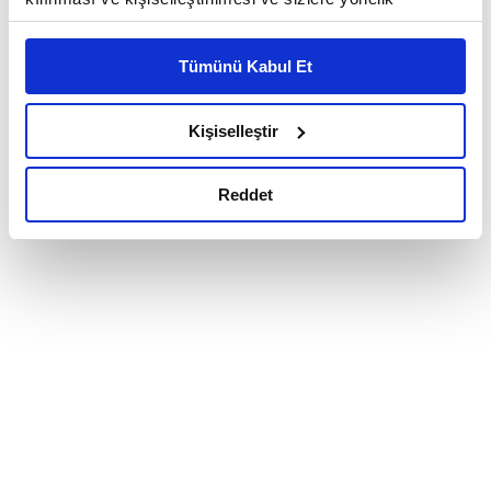
reklam/pazarlama faaliyetlerinin yapılması, amaçlarıyla
sınırlı olarak açık rızanız dahilinde kullanılacaktır.
Tümünü Kabul Et
Çerezlere ilişkin tercihlerinizi çerez paneli vasıtasıyla
belirleyebilirsiniz. Çerezlere ilişkin detaylı bilgi için
Ayarlar butonuna tıklayabilir,
Çerez Bilgilendirme
Kişiselleştir
Metnimizi ziyaret edebilirsiniz.
6698 sayılı Kişisel Verilerin Korunması Kanunu uyarınca
Reddet
hazırlanmış olan İnternet Sitesi Aydınlatma Metnimizi
okumak ve sitemizi ziyaretiniz kapsamında
gerçekleştirilen veri işleme faaliyetleri ile ilgili daha
detaylı bilgi almak için lütfen
tıklayınız.