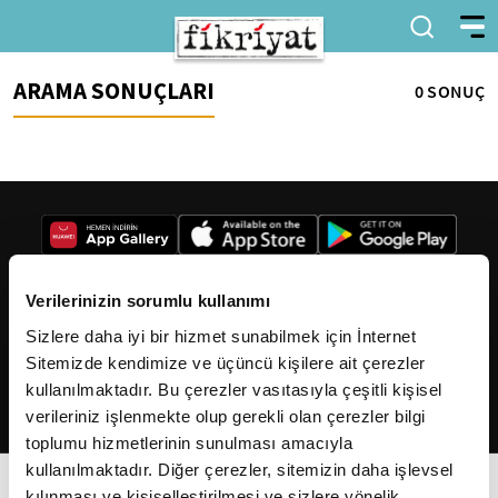
ARAMA SONUÇLARI
0 SONUÇ
Verilerinizin sorumlu kullanımı
Sizlere daha iyi bir hizmet sunabilmek için İnternet
2026
Fikriyat
. Tüm hakları saklıdır.
Sitemizde kendimize ve üçüncü kişilere ait çerezler
kullanılmaktadır. Bu çerezler vasıtasıyla çeşitli kişisel
verileriniz işlenmekte olup gerekli olan çerezler bilgi
toplumu hizmetlerinin sunulması amacıyla
kullanılmaktadır. Diğer çerezler, sitemizin daha işlevsel
kılınması ve kişiselleştirilmesi ve sizlere yönelik