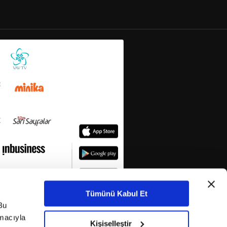
Tümünü Kabul Et
Bu
amacıyla
Kişiselleştir