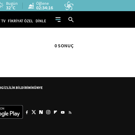
Bugün
Öğlene
32°C
02:34:15
 TV
FİKRİYAT ÖZEL
DİNLE
0 SONUÇ
R
GİZLİLİK BİLDİRİMİ
KÜNYE