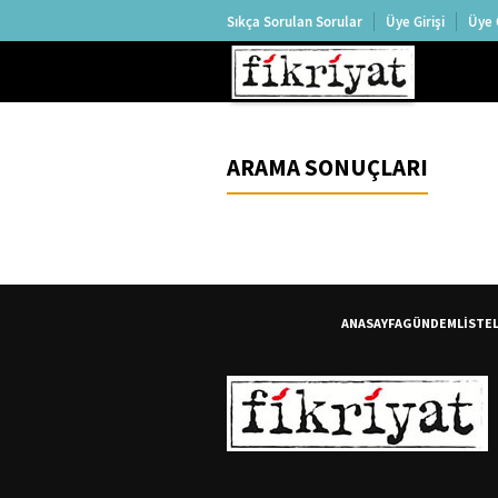
Sıkça Sorulan Sorular
Üye Girişi
Üye 
ARAMA SONUÇLARI
ANASAYFA
GÜNDEM
LİSTE