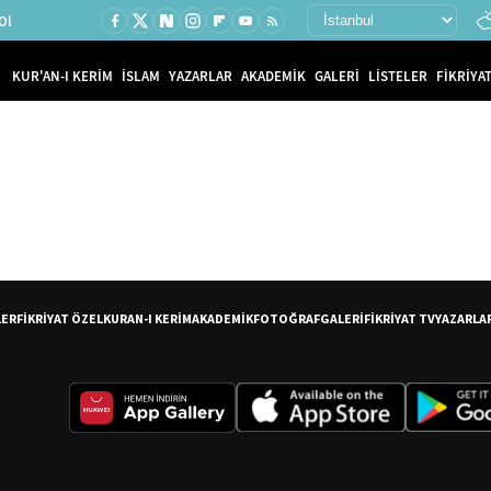
Ol
KUR'AN-I KERİM
İSLAM
YAZARLAR
AKADEMİK
GALERİ
LİSTELER
FİKRİYAT
LER
FİKRİYAT ÖZEL
KURAN-I KERİM
AKADEMİK
FOTOĞRAF
GALERİ
FİKRİYAT TV
YAZARLA