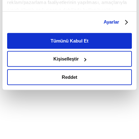
reklam/pazarlama faaliyetlerinin yapılması, amaçlarıyla
sınırlı olarak açık rızanız dahilinde kullanılacaktır.
Çerezlere ilişkin tercihlerinizi çerez paneli vasıtasıyla
Ayarlar
belirleyebilirsiniz. Çerezlere ilişkin detaylı bilgi için
Ayarlar butonuna tıklayabilir,
Çerez Bilgilendirme
Metnimizi ziyaret edebilirsiniz.
Tümünü Kabul Et
6698 sayılı Kişisel Verilerin Korunması Kanunu uyarınca
hazırlanmış olan İnternet Sitesi Aydınlatma Metnimizi
Kişiselleştir
okumak ve sitemizi ziyaretiniz kapsamında
gerçekleştirilen veri işleme faaliyetleri ile ilgili daha
detaylı bilgi almak için lütfen
tıklayınız.
Reddet