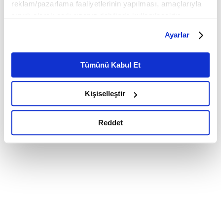
reklam/pazarlama faaliyetlerinin yapılması, amaçlarıyla
sınırlı olarak açık rızanız dahilinde kullanılacaktır.
Çerezlere ilişkin tercihlerinizi çerez paneli vasıtasıyla
Ayarlar
belirleyebilirsiniz. Çerezlere ilişkin detaylı bilgi için
Ayarlar butonuna tıklayabilir,
Çerez Bilgilendirme
Metnimizi ziyaret edebilirsiniz.
Tümünü Kabul Et
6698 sayılı Kişisel Verilerin Korunması Kanunu uyarınca
hazırlanmış olan İnternet Sitesi Aydınlatma Metnimizi
Kişiselleştir
okumak ve sitemizi ziyaretiniz kapsamında
gerçekleştirilen veri işleme faaliyetleri ile ilgili daha
detaylı bilgi almak için lütfen
tıklayınız.
Reddet