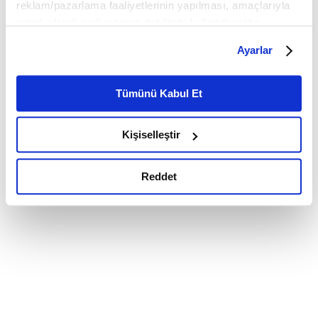
reklam/pazarlama faaliyetlerinin yapılması, amaçlarıyla
sınırlı olarak açık rızanız dahilinde kullanılacaktır.
Çerezlere ilişkin tercihlerinizi çerez paneli vasıtasıyla
Ayarlar
belirleyebilirsiniz. Çerezlere ilişkin detaylı bilgi için
Ayarlar butonuna tıklayabilir,
Çerez Bilgilendirme
Metnimizi ziyaret edebilirsiniz.
Tümünü Kabul Et
6698 sayılı Kişisel Verilerin Korunması Kanunu uyarınca
hazırlanmış olan İnternet Sitesi Aydınlatma Metnimizi
Kişiselleştir
okumak ve sitemizi ziyaretiniz kapsamında
gerçekleştirilen veri işleme faaliyetleri ile ilgili daha
detaylı bilgi almak için lütfen
tıklayınız.
Reddet