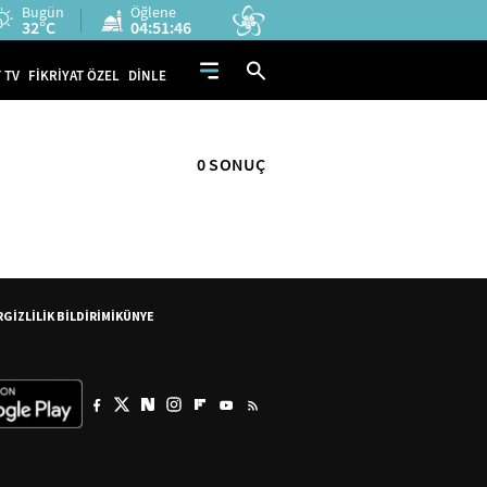
Bugün
Öğlene
32°C
04:51:46
 TV
FİKRİYAT ÖZEL
DİNLE
0 SONUÇ
R
GİZLİLİK BİLDİRİMİ
KÜNYE