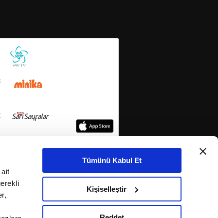
Tümünü Kabul Et
ait
erekli
Kişiselleştir
r,
Reddet