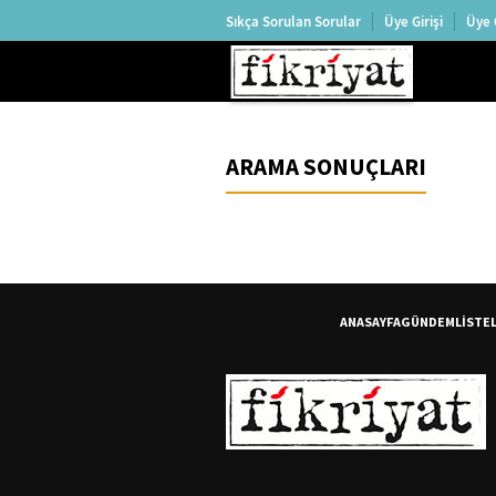
Sıkça Sorulan Sorular
Üye Girişi
Üye 
ARAMA SONUÇLARI
ANASAYFA
GÜNDEM
LİSTE