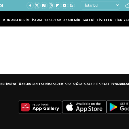
Ol
KUR'AN-I KERİM
İSLAM
YAZARLAR
AKADEMİK
GALERİ
LİSTELER
FİKRİYAT
LER
FİKRİYAT ÖZEL
KURAN-I KERİM
AKADEMİK
FOTOĞRAF
GALERİ
FİKRİYAT TV
YAZARLA