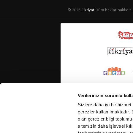
2026
Fikriyat
. Tüm hakları saklıdır.
Verilerinizin sorumlu kull
Sizlere daha iyi bir hizmet
çerezler kullanılmaktadır. B
olan çerezler bilgi toplumu
sitemizin daha işlevsel kıl