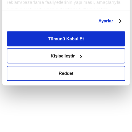
reklam/pazarlama faaliyetlerinin yapılması, amaçlarıyla
sınırlı olarak açık rızanız dahilinde kullanılacaktır.
Çerezlere ilişkin tercihlerinizi çerez paneli vasıtasıyla
Ayarlar
belirleyebilirsiniz. Çerezlere ilişkin detaylı bilgi için
Ayarlar butonuna tıklayabilir,
Çerez Bilgilendirme
Metnimizi ziyaret edebilirsiniz.
Tümünü Kabul Et
6698 sayılı Kişisel Verilerin Korunması Kanunu uyarınca
hazırlanmış olan İnternet Sitesi Aydınlatma Metnimizi
Kişiselleştir
okumak ve sitemizi ziyaretiniz kapsamında
gerçekleştirilen veri işleme faaliyetleri ile ilgili daha
detaylı bilgi almak için lütfen
tıklayınız.
Reddet