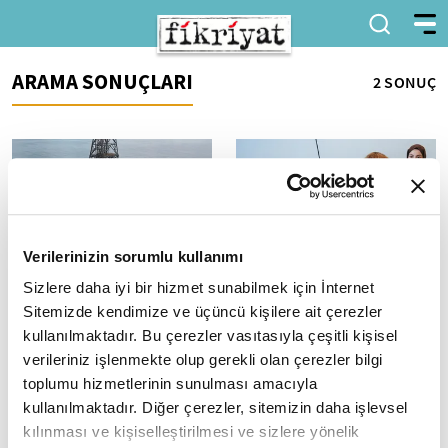
ARAMA SONUÇLARI
2 SONUÇ
Verilerinizin sorumlu kullanımı
Sizlere daha iyi bir hizmet sunabilmek için İnternet
Sıfır Atık Festivali'ne Yavuz
DENEYAP atölyesi yaz
Gemisi'nden Çağrı
tatilinde de eğitimlerine
Sitemizde kendimize ve üçüncü kişilere ait çerezler
devam ediyor
Enerji ve Tabii Kaynaklar
kullanılmaktadır. Bu çerezler vasıtasıyla çeşitli kişisel
Bakanlığı'ndan yapılan
- Türkiye Teknoloji Takımı Vakfı
verileriniz işlenmekte olup gerekli olan çerezler bilgi
açıklamaya göre, Mavi Vatan'da
Yönetim Kurulu Başkanı Elvan
toplumu hizmetlerinin sunulması amacıyla
enerji arama çalışmalarını
Kuzucu Hıdır: - "Diğer
kullanılmaktadır. Diğer çerezler, sitemizin daha işlevsel
sürdüren...
şehirlerimizde de benzer
kılınması ve kişiselleştirilmesi ve sizlere yönelik
şekilde...