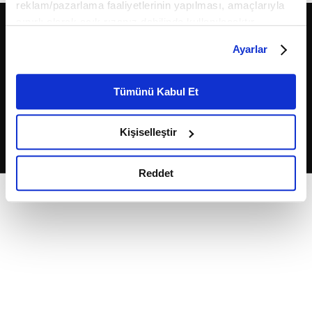
reklam/pazarlama faaliyetlerinin yapılması, amaçlarıyla
sınırlı olarak açık rızanız dahilinde kullanılacaktır.
Çerezlere ilişkin tercihlerinizi çerez paneli vasıtasıyla
Ayarlar
belirleyebilirsiniz. Çerezlere ilişkin detaylı bilgi için
Ayarlar butonuna tıklayabilir,
Çerez Bilgilendirme
Metnimizi ziyaret edebilirsiniz.
Tümünü Kabul Et
6698 sayılı Kişisel Verilerin Korunması Kanunu uyarınca
2026
Fikriyat
. Tüm hakları saklıdır.
hazırlanmış olan İnternet Sitesi Aydınlatma Metnimizi
Kişiselleştir
okumak ve sitemizi ziyaretiniz kapsamında
gerçekleştirilen veri işleme faaliyetleri ile ilgili daha
detaylı bilgi almak için lütfen
tıklayınız.
Reddet