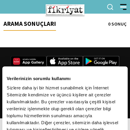
ARAMA SONUÇLARI
0 SONUÇ
Verilerinizin sorumlu kullanımı
Sizlere daha iyi bir hizmet sunabilmek için İnternet
2026
Fikriyat
. Tüm hakları saklıdır.
Sitemizde kendimize ve üçüncü kişilere ait çerezler
kullanılmaktadır. Bu çerezler vasıtasıyla çeşitli kişisel
verileriniz işlenmekte olup gerekli olan çerezler bilgi
toplumu hizmetlerinin sunulması amacıyla
kullanılmaktadır. Diğer çerezler, sitemizin daha işlevsel
kılınması ve kişiselleştirilmesi ve sizlere yönelik