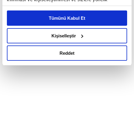
reklam/pazarlama faaliyetlerinin yapılması, amaçlarıyla
sınırlı olarak açık rızanız dahilinde kullanılacaktır.
Tümünü Kabul Et
Çerezlere ilişkin tercihlerinizi çerez paneli vasıtasıyla
belirleyebilirsiniz. Çerezlere ilişkin detaylı bilgi için
Ayarlar butonuna tıklayabilir,
Çerez Bilgilendirme
Kişiselleştir
Metnimizi ziyaret edebilirsiniz.
6698 sayılı Kişisel Verilerin Korunması Kanunu uyarınca
Reddet
hazırlanmış olan İnternet Sitesi Aydınlatma Metnimizi
okumak ve sitemizi ziyaretiniz kapsamında
gerçekleştirilen veri işleme faaliyetleri ile ilgili daha
detaylı bilgi almak için lütfen
tıklayınız.