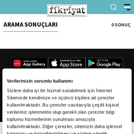
ARAMA SONUÇLARI
0 SONUÇ
Verilerinizin sorumlu kullanımı
Sizlere daha iyi bir hizmet sunabilmek için İnternet
2026
Fikriyat
. Tüm hakları saklıdır.
Sitemizde kendimize ve üçüncü kişilere ait çerezler
kullanılmaktadır. Bu çerezler vasıtasıyla çeşitli kişisel
verileriniz işlenmekte olup gerekli olan çerezler bilgi
toplumu hizmetlerinin sunulması amacıyla
kullanılmaktadır. Diğer çerezler, sitemizin daha işlevsel
kılınması ve kişiselleştirilmesi ve sizlere yönelik