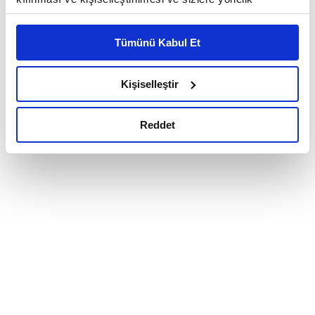
reklam/pazarlama faaliyetlerinin yapılması, amaçlarıyla
sınırlı olarak açık rızanız dahilinde kullanılacaktır.
Tümünü Kabul Et
Çerezlere ilişkin tercihlerinizi çerez paneli vasıtasıyla
belirleyebilirsiniz. Çerezlere ilişkin detaylı bilgi için
Ayarlar butonuna tıklayabilir,
Çerez Bilgilendirme
Kişiselleştir
Metnimizi ziyaret edebilirsiniz.
6698 sayılı Kişisel Verilerin Korunması Kanunu uyarınca
Reddet
hazırlanmış olan İnternet Sitesi Aydınlatma Metnimizi
okumak ve sitemizi ziyaretiniz kapsamında
gerçekleştirilen veri işleme faaliyetleri ile ilgili daha
detaylı bilgi almak için lütfen
tıklayınız.