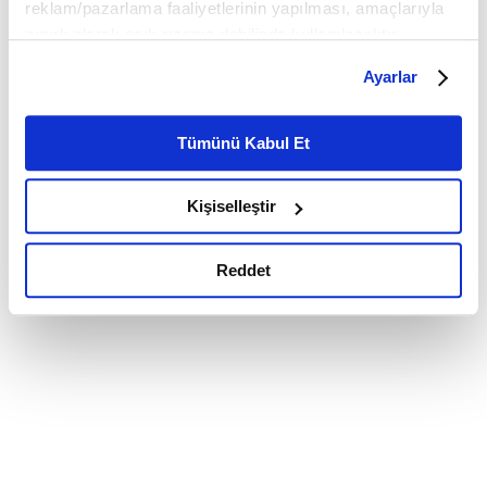
reklam/pazarlama faaliyetlerinin yapılması, amaçlarıyla
sınırlı olarak açık rızanız dahilinde kullanılacaktır.
Çerezlere ilişkin tercihlerinizi çerez paneli vasıtasıyla
Ayarlar
belirleyebilirsiniz. Çerezlere ilişkin detaylı bilgi için
Ayarlar butonuna tıklayabilir,
Çerez Bilgilendirme
Metnimizi ziyaret edebilirsiniz.
Tümünü Kabul Et
6698 sayılı Kişisel Verilerin Korunması Kanunu uyarınca
hazırlanmış olan İnternet Sitesi Aydınlatma Metnimizi
Kişiselleştir
okumak ve sitemizi ziyaretiniz kapsamında
gerçekleştirilen veri işleme faaliyetleri ile ilgili daha
detaylı bilgi almak için lütfen
tıklayınız.
Reddet