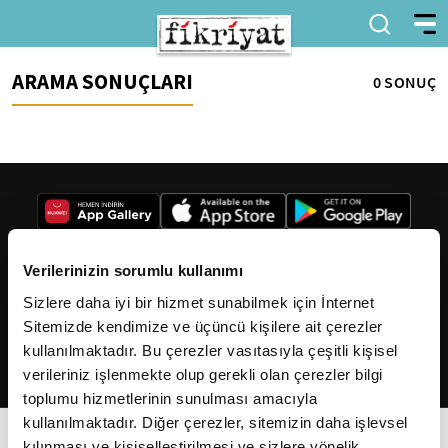
ARAMA SONUÇLARI
0 SONUÇ
Verilerinizin sorumlu kullanımı
Sizlere daha iyi bir hizmet sunabilmek için İnternet
2026
Fikriyat
. Tüm hakları saklıdır.
Sitemizde kendimize ve üçüncü kişilere ait çerezler
kullanılmaktadır. Bu çerezler vasıtasıyla çeşitli kişisel
verileriniz işlenmekte olup gerekli olan çerezler bilgi
toplumu hizmetlerinin sunulması amacıyla
kullanılmaktadır. Diğer çerezler, sitemizin daha işlevsel
kılınması ve kişiselleştirilmesi ve sizlere yönelik