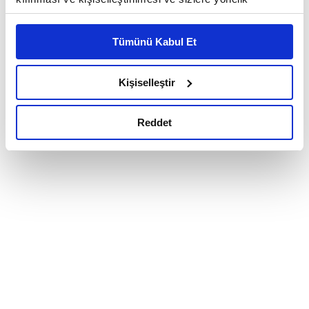
reklam/pazarlama faaliyetlerinin yapılması, amaçlarıyla
sınırlı olarak açık rızanız dahilinde kullanılacaktır.
Tümünü Kabul Et
Çerezlere ilişkin tercihlerinizi çerez paneli vasıtasıyla
belirleyebilirsiniz. Çerezlere ilişkin detaylı bilgi için
Ayarlar butonuna tıklayabilir,
Çerez Bilgilendirme
Kişiselleştir
Metnimizi ziyaret edebilirsiniz.
6698 sayılı Kişisel Verilerin Korunması Kanunu uyarınca
Reddet
hazırlanmış olan İnternet Sitesi Aydınlatma Metnimizi
okumak ve sitemizi ziyaretiniz kapsamında
gerçekleştirilen veri işleme faaliyetleri ile ilgili daha
detaylı bilgi almak için lütfen
tıklayınız.