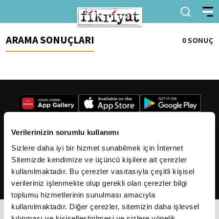
ARAMA SONUÇLARI
0 SONUÇ
Verilerinizin sorumlu kullanımı
Sizlere daha iyi bir hizmet sunabilmek için İnternet
2026
Fikriyat
. Tüm hakları saklıdır.
Sitemizde kendimize ve üçüncü kişilere ait çerezler
kullanılmaktadır. Bu çerezler vasıtasıyla çeşitli kişisel
verileriniz işlenmekte olup gerekli olan çerezler bilgi
toplumu hizmetlerinin sunulması amacıyla
kullanılmaktadır. Diğer çerezler, sitemizin daha işlevsel
kılınması ve kişiselleştirilmesi ve sizlere yönelik