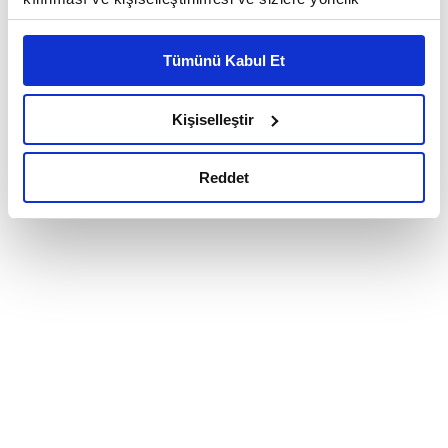
reklam/pazarlama faaliyetlerinin yapılması, amaçlarıyla
sınırlı olarak açık rızanız dahilinde kullanılacaktır.
Tümünü Kabul Et
Çerezlere ilişkin tercihlerinizi çerez paneli vasıtasıyla
belirleyebilirsiniz. Çerezlere ilişkin detaylı bilgi için
Ayarlar butonuna tıklayabilir,
Çerez Bilgilendirme
Kişiselleştir
Metnimizi ziyaret edebilirsiniz.
6698 sayılı Kişisel Verilerin Korunması Kanunu uyarınca
Reddet
hazırlanmış olan İnternet Sitesi Aydınlatma Metnimizi
okumak ve sitemizi ziyaretiniz kapsamında
gerçekleştirilen veri işleme faaliyetleri ile ilgili daha
detaylı bilgi almak için lütfen
tıklayınız.