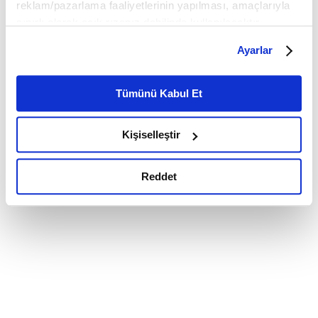
reklam/pazarlama faaliyetlerinin yapılması, amaçlarıyla
sınırlı olarak açık rızanız dahilinde kullanılacaktır.
Çerezlere ilişkin tercihlerinizi çerez paneli vasıtasıyla
Ayarlar
belirleyebilirsiniz. Çerezlere ilişkin detaylı bilgi için
Ayarlar butonuna tıklayabilir,
Çerez Bilgilendirme
Metnimizi ziyaret edebilirsiniz.
Tümünü Kabul Et
6698 sayılı Kişisel Verilerin Korunması Kanunu uyarınca
hazırlanmış olan İnternet Sitesi Aydınlatma Metnimizi
Kişiselleştir
okumak ve sitemizi ziyaretiniz kapsamında
gerçekleştirilen veri işleme faaliyetleri ile ilgili daha
detaylı bilgi almak için lütfen
tıklayınız.
Reddet