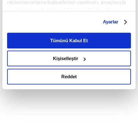
reklam/pazarlama faaliyetlerinin yapılması, amaçlarıyla
sınırlı olarak açık rızanız dahilinde kullanılacaktır.
Çerezlere ilişkin tercihlerinizi çerez paneli vasıtasıyla
Ayarlar
belirleyebilirsiniz. Çerezlere ilişkin detaylı bilgi için
Ayarlar butonuna tıklayabilir,
Çerez Bilgilendirme
Metnimizi ziyaret edebilirsiniz.
Tümünü Kabul Et
6698 sayılı Kişisel Verilerin Korunması Kanunu uyarınca
hazırlanmış olan İnternet Sitesi Aydınlatma Metnimizi
Kişiselleştir
okumak ve sitemizi ziyaretiniz kapsamında
gerçekleştirilen veri işleme faaliyetleri ile ilgili daha
detaylı bilgi almak için lütfen
tıklayınız.
Reddet