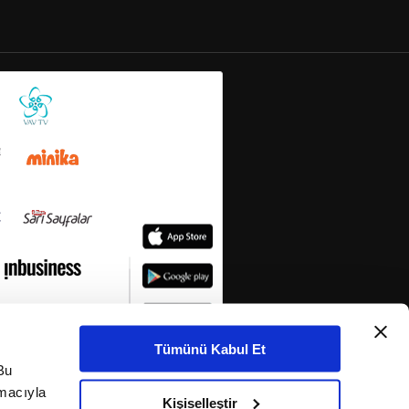
Tümünü Kabul Et
Bu
amacıyla
Kişiselleştir