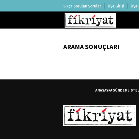
Sıkça Sorulan Sorular
Üye Girişi
Üye 
ARAMA SONUÇLARI
ANASAYFA
GÜNDEM
LİSTE