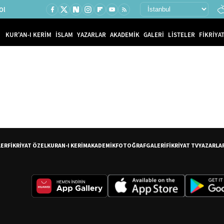
Ol
KUR'AN-I KERİM
İSLAM
YAZARLAR
AKADEMİK
GALERİ
LİSTELER
FİKRİYAT
LER
FİKRİYAT ÖZEL
KURAN-I KERİM
AKADEMİK
FOTOĞRAF
GALERİ
FİKRİYAT TV
YAZARLA