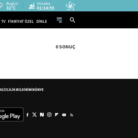
Bugün
İmsaka
32°C
01:14:55
 TV
FİKRİYAT ÖZEL
DİNLE
0 SONUÇ
R
GİZLİLİK BİLDİRİMİ
KÜNYE