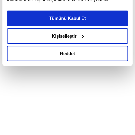
reklam/pazarlama faaliyetlerinin yapılması, amaçlarıyla
sınırlı olarak açık rızanız dahilinde kullanılacaktır.
Tümünü Kabul Et
Çerezlere ilişkin tercihlerinizi çerez paneli vasıtasıyla
belirleyebilirsiniz. Çerezlere ilişkin detaylı bilgi için
Ayarlar butonuna tıklayabilir,
Çerez Bilgilendirme
Kişiselleştir
Metnimizi ziyaret edebilirsiniz.
6698 sayılı Kişisel Verilerin Korunması Kanunu uyarınca
Reddet
hazırlanmış olan İnternet Sitesi Aydınlatma Metnimizi
okumak ve sitemizi ziyaretiniz kapsamında
gerçekleştirilen veri işleme faaliyetleri ile ilgili daha
detaylı bilgi almak için lütfen
tıklayınız.