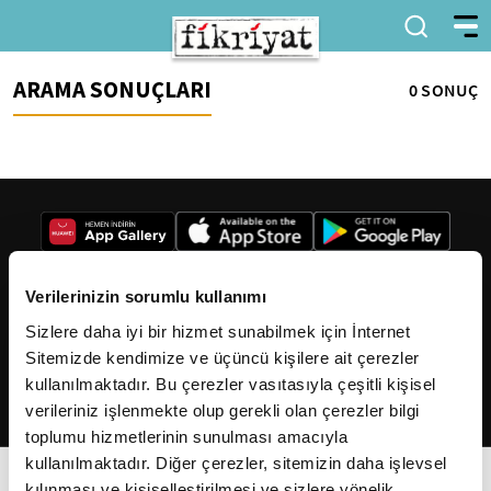
ARAMA SONUÇLARI
0 SONUÇ
Verilerinizin sorumlu kullanımı
Sizlere daha iyi bir hizmet sunabilmek için İnternet
2026
Fikriyat
. Tüm hakları saklıdır.
Sitemizde kendimize ve üçüncü kişilere ait çerezler
kullanılmaktadır. Bu çerezler vasıtasıyla çeşitli kişisel
verileriniz işlenmekte olup gerekli olan çerezler bilgi
toplumu hizmetlerinin sunulması amacıyla
kullanılmaktadır. Diğer çerezler, sitemizin daha işlevsel
kılınması ve kişiselleştirilmesi ve sizlere yönelik