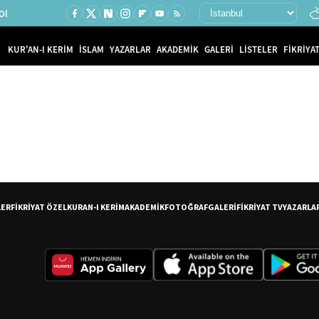
Ol
KUR'AN-I KERİM
İSLAM
YAZARLAR
AKADEMİK
GALERİ
LİSTELER
FİKRİYAT
LER
FİKRİYAT ÖZEL
KURAN-I KERİM
AKADEMİK
FOTOĞRAF
GALERİ
FİKRİYAT TV
YAZARLA