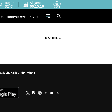
Bugün
Akşama
32°C
00:15:16
 TV
FİKRİYAT ÖZEL
DİNLE
0 SONUÇ
R
GİZLİLİK BİLDİRİMİ
KÜNYE