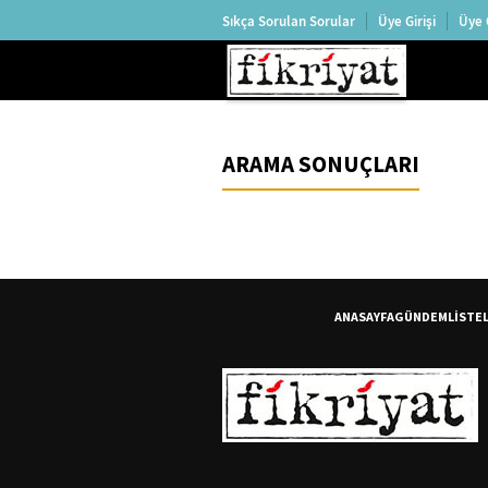
Sıkça Sorulan Sorular
Üye Girişi
Üye 
ARAMA SONUÇLARI
ANASAYFA
GÜNDEM
LİSTE