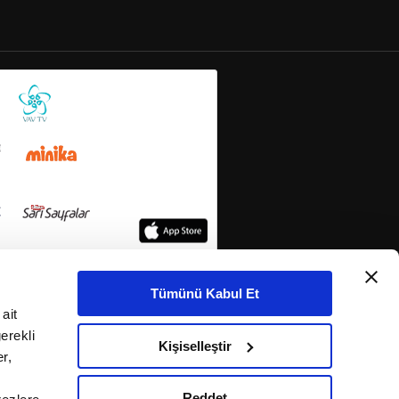
Tümünü Kabul Et
ait
erekli
Kişiselleştir
r,
Reddet