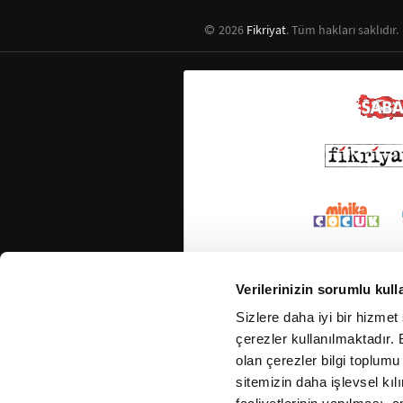
2026
Fikriyat
. Tüm hakları saklıdır.
Verilerinizin sorumlu kull
Sizlere daha iyi bir hizmet
çerezler kullanılmaktadır. B
olan çerezler bilgi toplumu
sitemizin daha işlevsel kıl