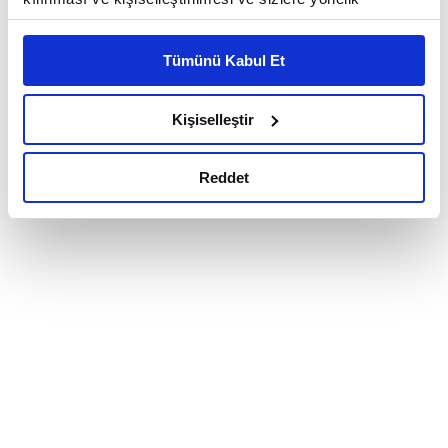
reklam/pazarlama faaliyetlerinin yapılması, amaçlarıyla
sınırlı olarak açık rızanız dahilinde kullanılacaktır.
Tümünü Kabul Et
Çerezlere ilişkin tercihlerinizi çerez paneli vasıtasıyla
belirleyebilirsiniz. Çerezlere ilişkin detaylı bilgi için
Ayarlar butonuna tıklayabilir,
Çerez Bilgilendirme
Kişiselleştir
Metnimizi ziyaret edebilirsiniz.
6698 sayılı Kişisel Verilerin Korunması Kanunu uyarınca
Reddet
hazırlanmış olan İnternet Sitesi Aydınlatma Metnimizi
okumak ve sitemizi ziyaretiniz kapsamında
gerçekleştirilen veri işleme faaliyetleri ile ilgili daha
detaylı bilgi almak için lütfen
tıklayınız.