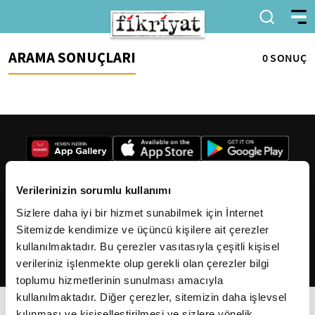
ARAMA SONUÇLARI
0 SONUÇ
Verilerinizin sorumlu kullanımı
Sizlere daha iyi bir hizmet sunabilmek için İnternet
2026
Fikriyat
. Tüm hakları saklıdır.
Sitemizde kendimize ve üçüncü kişilere ait çerezler
kullanılmaktadır. Bu çerezler vasıtasıyla çeşitli kişisel
verileriniz işlenmekte olup gerekli olan çerezler bilgi
toplumu hizmetlerinin sunulması amacıyla
kullanılmaktadır. Diğer çerezler, sitemizin daha işlevsel
kılınması ve kişiselleştirilmesi ve sizlere yönelik