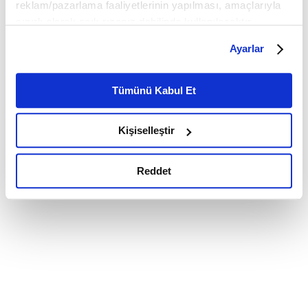
reklam/pazarlama faaliyetlerinin yapılması, amaçlarıyla
sınırlı olarak açık rızanız dahilinde kullanılacaktır.
Çerezlere ilişkin tercihlerinizi çerez paneli vasıtasıyla
Ayarlar
belirleyebilirsiniz. Çerezlere ilişkin detaylı bilgi için
Ayarlar butonuna tıklayabilir,
Çerez Bilgilendirme
Metnimizi ziyaret edebilirsiniz.
Tümünü Kabul Et
6698 sayılı Kişisel Verilerin Korunması Kanunu uyarınca
hazırlanmış olan İnternet Sitesi Aydınlatma Metnimizi
Kişiselleştir
okumak ve sitemizi ziyaretiniz kapsamında
gerçekleştirilen veri işleme faaliyetleri ile ilgili daha
detaylı bilgi almak için lütfen
tıklayınız.
Reddet