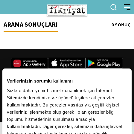
ARAMA SONUÇLARI
0 SONUÇ
Verilerinizin sorumlu kullanımı
Sizlere daha iyi bir hizmet sunabilmek için İnternet
2026
Fikriyat
. Tüm hakları saklıdır.
Sitemizde kendimize ve üçüncü kişilere ait çerezler
kullanılmaktadır. Bu çerezler vasıtasıyla çeşitli kişisel
verileriniz işlenmekte olup gerekli olan çerezler bilgi
toplumu hizmetlerinin sunulması amacıyla
kullanılmaktadır. Diğer çerezler, sitemizin daha işlevsel
kılınması ve kişiselleştirilmesi ve sizlere yönelik