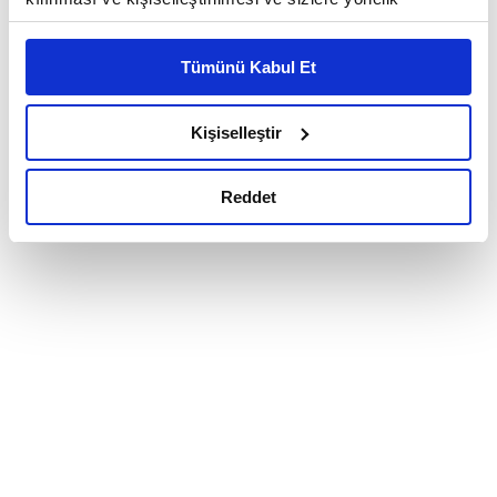
reklam/pazarlama faaliyetlerinin yapılması, amaçlarıyla
sınırlı olarak açık rızanız dahilinde kullanılacaktır.
Tümünü Kabul Et
Çerezlere ilişkin tercihlerinizi çerez paneli vasıtasıyla
belirleyebilirsiniz. Çerezlere ilişkin detaylı bilgi için
Ayarlar butonuna tıklayabilir,
Çerez Bilgilendirme
Kişiselleştir
Metnimizi ziyaret edebilirsiniz.
6698 sayılı Kişisel Verilerin Korunması Kanunu uyarınca
Reddet
hazırlanmış olan İnternet Sitesi Aydınlatma Metnimizi
okumak ve sitemizi ziyaretiniz kapsamında
gerçekleştirilen veri işleme faaliyetleri ile ilgili daha
detaylı bilgi almak için lütfen
tıklayınız.