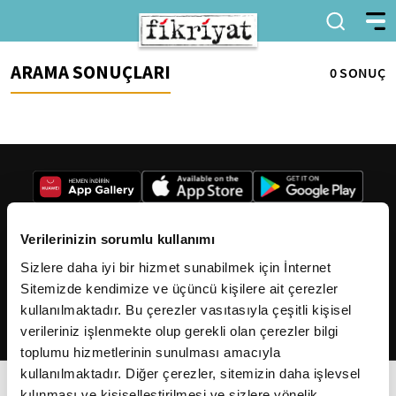
ARAMA SONUÇLARI
0 SONUÇ
Verilerinizin sorumlu kullanımı
Sizlere daha iyi bir hizmet sunabilmek için İnternet
2026
Fikriyat
. Tüm hakları saklıdır.
Sitemizde kendimize ve üçüncü kişilere ait çerezler
kullanılmaktadır. Bu çerezler vasıtasıyla çeşitli kişisel
verileriniz işlenmekte olup gerekli olan çerezler bilgi
toplumu hizmetlerinin sunulması amacıyla
kullanılmaktadır. Diğer çerezler, sitemizin daha işlevsel
kılınması ve kişiselleştirilmesi ve sizlere yönelik