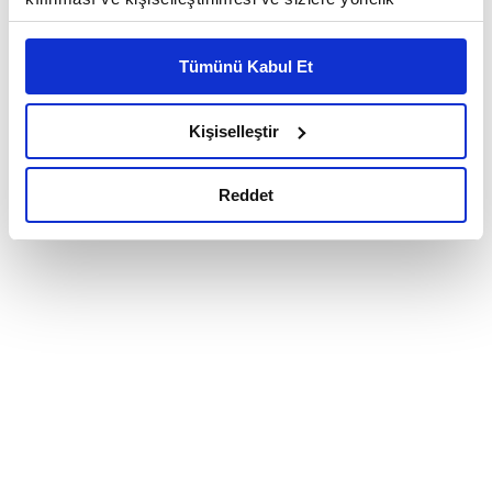
reklam/pazarlama faaliyetlerinin yapılması, amaçlarıyla
sınırlı olarak açık rızanız dahilinde kullanılacaktır.
Tümünü Kabul Et
Çerezlere ilişkin tercihlerinizi çerez paneli vasıtasıyla
belirleyebilirsiniz. Çerezlere ilişkin detaylı bilgi için
Ayarlar butonuna tıklayabilir,
Çerez Bilgilendirme
Kişiselleştir
Metnimizi ziyaret edebilirsiniz.
6698 sayılı Kişisel Verilerin Korunması Kanunu uyarınca
Reddet
hazırlanmış olan İnternet Sitesi Aydınlatma Metnimizi
okumak ve sitemizi ziyaretiniz kapsamında
gerçekleştirilen veri işleme faaliyetleri ile ilgili daha
detaylı bilgi almak için lütfen
tıklayınız.