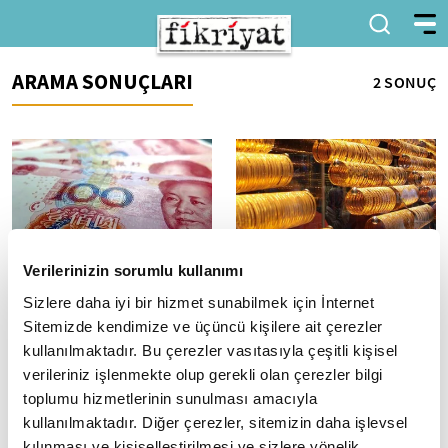
ARAMA SONUÇLARI
2 SONUÇ
Verilerinizin sorumlu kullanımı
Çin'de enflasyon 3 yılın en
Altının gramı 4 bin 324
Sizlere daha iyi bir hizmet sunabilmek için İnternet
yüksek seviyesine çıkarken
liradan işlem görüyor
Sitemizde kendimize ve üçüncü kişilere ait çerezler
üretici fiyatlarındaki
Altının gramı, güne düşüşle
kullanılmaktadır. Bu çerezler vasıtasıyla çeşitli kişisel
gerileme sürdü
başlamasının ardından 4 bin
verileriniz işlenmekte olup gerekli olan çerezler bilgi
324 liradan işlem görüyor.
Tüketici Fiyat Endeksi, şubatta
toplumu hizmetlerinin sunulması amacıyla
yıllık bazda yüzde 1,3 artarken
Üretici Fiyat Endeksi yüzde 0,9
kullanılmaktadır. Diğer çerezler, sitemizin daha işlevsel
azaldı
kılınması ve kişiselleştirilmesi ve sizlere yönelik